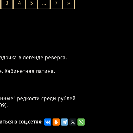
3
4
5
…
7
»
здочка в легенде реверса.
. Кабинетная патина.
енные" редкости среди рублей
09).
ться в соц.сетях: