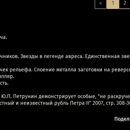
«
1
2
ча.
чников. Звезды в легенде авреса. Единственная зве
чек рельефа. Слоение металла заготовки на реверсе
мпляр.
сть.
Ю.П. Петрунин демонстрирует особые, "не раскруч
стный и неизвестный рубль Петра II" 2007, стр. 308-3
Подели