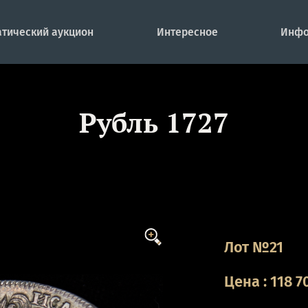
тический аукцион
Интересное
Инфо
Рубль 1727
Лот №21
Цена
:
118 7