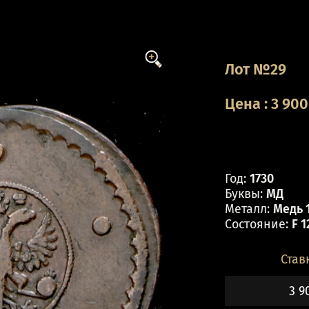
Лот №29
Цена
:
3 900
Год:
1730
Буквы:
МД
Металл:
Медь 1
Состояние:
F 1
Став
3 9