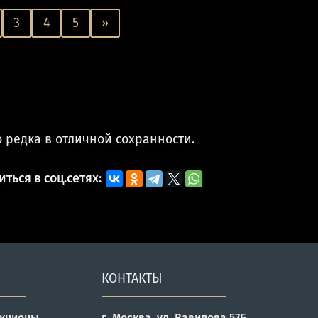
3
4
5
»
 редка в отличной сохранности.
ться в соц.сетях:
КОНТАКТЫ
укционы
г. Москва, ул. Вавилова 57Б