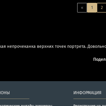
«
1
2
.
ая непрочеканка верхних точек портрета. Довольно
Подели
ИОНЫ
ИНФОРМАЦИЯ
матические онлайн-аукционы
Регистрация на а