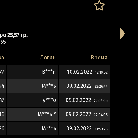
о 25,57 гр.
 55
ка
Логин
Время
77
В***н
10.02.2022
12:19:52
44
М***ь
09.02.2022
22:26:44
47
у***о
09.02.2022
22:04:05
16
М***ь *
09.02.2022
22:04:05
26
М***ь
09.02.2022
21:50:23