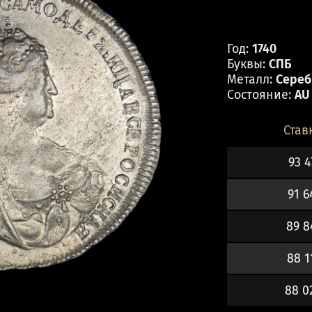
Год:
1740
Буквы:
СПБ
Металл:
Серебр
Состояние:
AU
Став
93 4
91 6
89 8
88 1
88 0