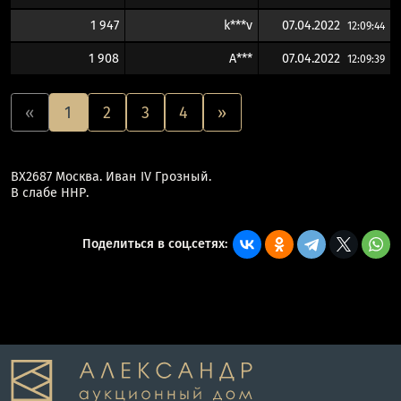
1 947
k***v
07.04.2022
12:09:44
1 908
A***
07.04.2022
12:09:39
«
1
2
3
4
»
ВХ2687 Москва. Иван IV Грозный.
В слабе ННР.
Поделиться в соц.сетях: