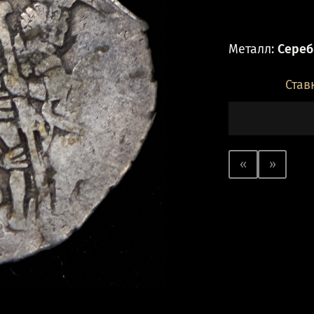
Металл:
Серебр
Став
«
»