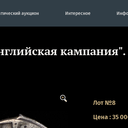
тический аукцион
Интересное
Инфо
нглийская кампания"
Лот №8
Цена
:
35 0