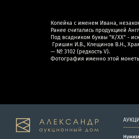
Копейка с именем Ивана, незако
Ранее считались продукцией Анг
Под всадником буквы "К/ХХ" - и
Гришин И.В., Клещинов В.Н., Храм
— № 3102 (редкость V).
Фотография именно этой монеты
АУКЦ
Нумиз