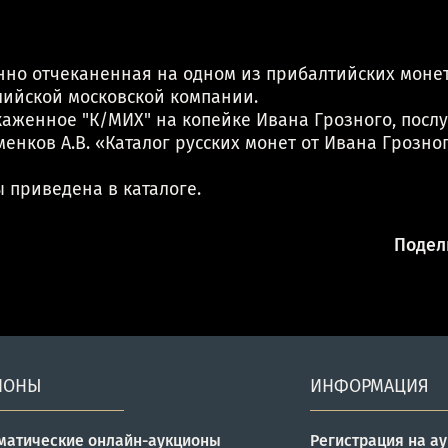
нно отчеканенная на одном из прибалтийских монетн
лийской московской компании.
скаженное "К/МИХ" на копейке Ивана Грозного, пос
енков А.В. «Каталог русских монет от Ивана Грозног
 приведена в каталоге.
Подели
ИОНЫ
ИНФОРМАЦИЯ
матические онлайн-аукционы
Регистрация на а