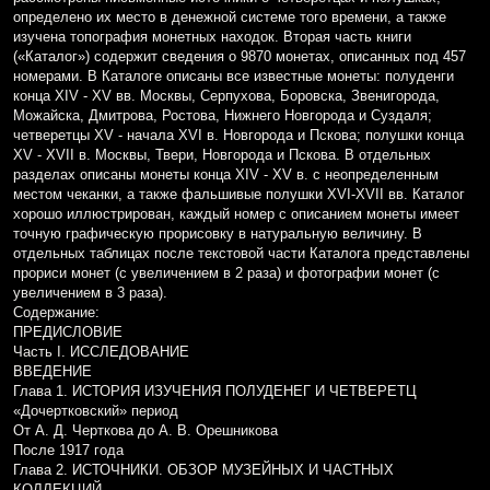
определено их место в денежной системе того времени, а также
изучена топография монетных находок. Вторая часть книги
(«Каталог») содержит сведения о 9870 монетах, описанных под 457
номерами. В Каталоге описаны все известные монеты: полуденги
конца XIV - XV вв. Москвы, Серпухова, Боровска, Звенигорода,
Можайска, Дмитрова, Ростова, Нижнего Новгорода и Суздаля;
четверетцы XV - начала XVI в. Новгорода и Пскова; полушки конца
XV - XVII в. Москвы, Твери, Новгорода и Пскова. В отдельных
разделах описаны монеты конца XIV - XV в. с неопределенным
местом чеканки, а также фальшивые полушки XVI-XVII вв. Каталог
хорошо иллюстрирован, каждый номер с описанием монеты имеет
точную графическую прорисовку в натуральную величину. В
отдельных таблицах после текстовой части Каталога представлены
прориси монет (с увеличением в 2 раза) и фотографии монет (с
увеличением в 3 раза).
Содержание:
ПРЕДИСЛОВИЕ
Часть I. ИССЛЕДОВАНИЕ
ВВЕДЕНИЕ
Глава 1. ИСТОРИЯ ИЗУЧЕНИЯ ПОЛУДЕНЕГ И ЧЕТВЕРЕТЦ
«Дочертковский» период
От А. Д. Черткова до А. В. Орешникова
После 1917 года
Глава 2. ИСТОЧНИКИ. ОБЗОР МУЗЕЙНЫХ И ЧАСТНЫХ
КОЛЛЕКЦИЙ