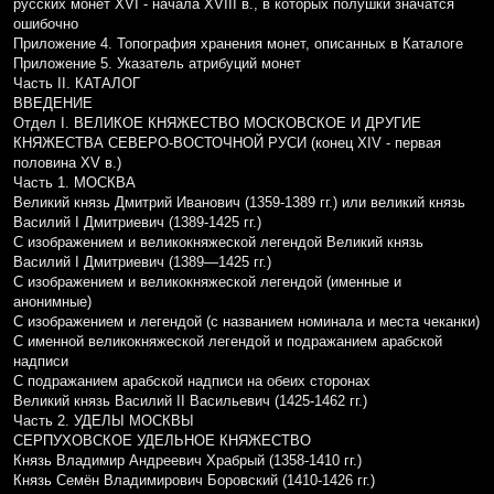
русских монет XVI - начала XVIII в., в которых полушки значатся
ошибочно
Приложение 4. Топография хранения монет, описанных в Каталоге
Приложение 5. Указатель атрибуций монет
Часть II. КАТАЛОГ
ВВЕДЕНИЕ
Отдел I. ВЕЛИКОЕ КНЯЖЕСТВО МОСКОВСКОЕ И ДРУГИЕ
КНЯЖЕСТВА СЕВЕРО-ВОСТОЧНОЙ РУСИ (конец XIV - первая
половина XV в.)
Часть 1. МОСКВА
Великий князь Дмитрий Иванович (1359-1389 гг.) или великий князь
Василий I Дмитриевич (1389-1425 гг.)
С изображением и великокняжеской легендой Великий князь
Василий I Дмитриевич (1389—1425 гг.)
С изображением и великокняжеской легендой (именные и
анонимные)
С изображением и легендой (с названием номинала и места чеканки)
С именной великокняжеской легендой и подражанием арабской
надписи
С подражанием арабской надписи на обеих сторонах
Великий князь Василий II Васильевич (1425-1462 гг.)
Часть 2. УДЕЛЫ МОСКВЫ
СЕРПУХОВСКОЕ УДЕЛЬНОЕ КНЯЖЕСТВО
Князь Владимир Андреевич Храбрый (1358-1410 гг.)
Князь Семён Владимирович Боровский (1410-1426 гг.)