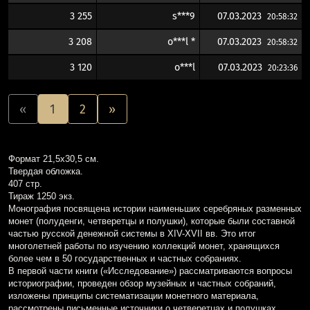
3 255
s***9
07.03.2023
20:58:32
3 208
o***l *
07.03.2023
20:58:32
3 120
o***l
07.03.2023
20:23:36
«
1
2
»
Формат 21,5х30,5 см.
Твердая обложка.
407 стр.
Тираж 1250 экз.
Монография посвящена истории наименьших серебряных разменных
монет (полуденги, четверетцы и полушки), которые были составной
частью русской денежной системы в XIV-XVII вв. Это итог
многолетней работы по изучению коллекций монет, хранящихся
более чем в 50 государственных и частных собраниях.
В первой части книги («Исследование») рассматриваются вопросы
историографии, проведен обзор музейных и частных собраний,
изложены принципы систематизации монетного материала,
рассмотрены письменные источники о четверетцах и полушках,