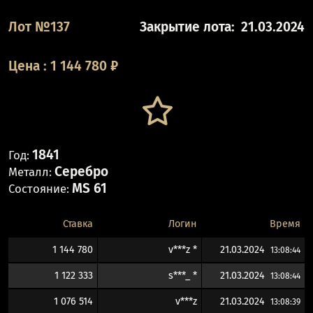
Лот №137
Закрытие лота:
21.03.2024
Цена
:
1 144 780
₽
1841
Год:
Серебро
Металл:
MS 61
Состояние:
Ставка
Логин
Время
1 144 780
v***z *
21.03.2024
13:08:44
1 122 333
s***_ *
21.03.2024
13:08:44
1 076 514
v***z
21.03.2024
13:08:39