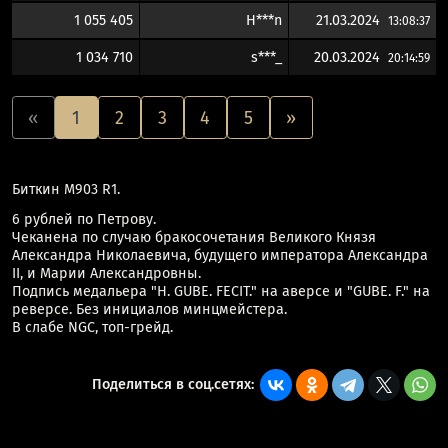
1 055 405
H***n
21.03.2024
13:08:37
1 034 710
s***_
20.03.2024
20:14:59
«
1
2
3
4
5
»
Биткин М903 R1.
6 рублей по Петрову.
Чеканена по случаю бракосочетания Великого Князя
Александра Николаевича, будущего императора Александра
II, и Марии Александровны.
Подпись медальера "H. GUBE. FECIT." на аверсе и "GUBE. F." на
реверсе. Без инициалов минцмейстера.
В слабе NGC, топ-грейд.
Поделиться в соц.сетях: