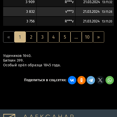
3 909
R***v
21.03.2024
13:11:32
3 832
v***3
21.03.2024
13:11:28
3 756
R***v
21.03.2024
13:11:20
«
1
2
3
4
5
…
10
»
Уздеников 1640.
Биткин 399.
Особый орёл образца 1845 года.
Поделиться в соц.сетях: