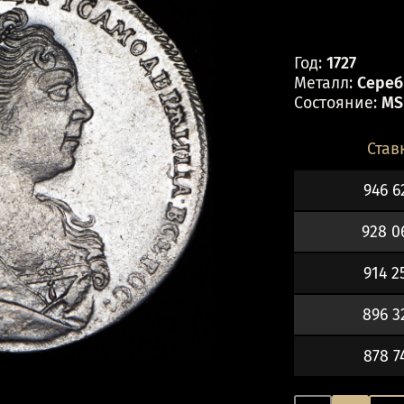
Год:
1727
Металл:
Серебр
Состояние:
MS
Став
946 6
928 0
914 2
896 3
878 7