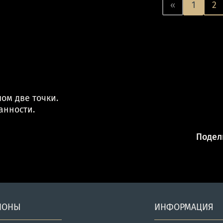
«
1
2
ом две точки.
анности.
Подели
ИОНЫ
ИНФОРМАЦИЯ