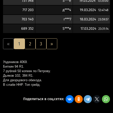
731 548
S***e
19.03.2024
13:35:00
717 203
д***4
19.03.2024
12:47:48
703 140
r***7
18.03.2024
23:59:57
689 352
S***e
17.03.2024
23:31:14
«
1
2
3
»
Уздеников 4069.
Биткин 94 R1.
7 рублей 50 копеек по Петрову.
Дьяков 102, 384 R1.
Для дворцового обихода.
В слабе ННР.
Топ грейд.
Поделиться в соц.сетях: