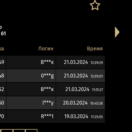
о
 61
ка
Логин
Время
49
В***к
21.03.2024
12:09:29
48
0***g
21.03.2024
12:05:01
52
В***к
21.03.2024
11:51:27
60
l***y
20.03.2024
10:45:38
70
R***1
19.03.2024
17:25:05