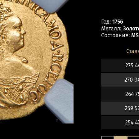
Год:
1756
Металл:
Золот
Состояние:
MS
Став
275 4
270 0
264 7
259 5
254 4