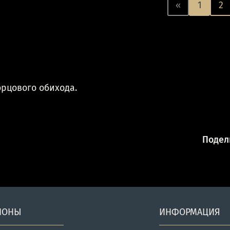
«
1
2
рцового обихода.
Подели
ИОНЫ
ИНФОРМАЦИЯ