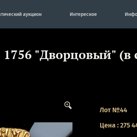
тический аукцион
Интересное
Инфо
 1756 "Дворцовый" (в 
Лот №44
Цена
:
275 4