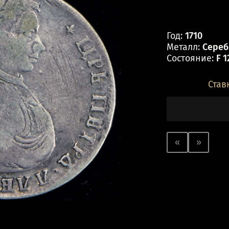
Год:
1710
Металл:
Серебр
Состояние:
F 1
Став
«
»