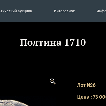
тический аукцион
Интересное
Инфо
Полтина 1710
Лот №6
Цена
:
73 00