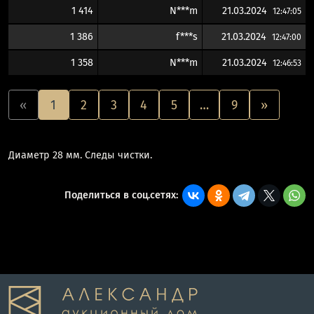
1 414
N***m
21.03.2024
12:47:05
1 386
f***s
21.03.2024
12:47:00
1 358
N***m
21.03.2024
12:46:53
«
1
2
3
4
5
…
9
»
Диаметр 28 мм. Следы чистки.
Поделиться в соц.сетях: