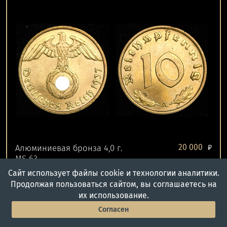
20 000
Алюминиевая бронза 4,0 г.
₽
MS 63
Сайт использует файлы cookie и технологии аналитики.
Продолжая пользоваться сайтом, вы соглашаетесь на
Лот №608
закрыт 11.07.24
их использование.
5 пфеннигов 1939 (Германия) A
Согласен
Главная
Войти
Меню