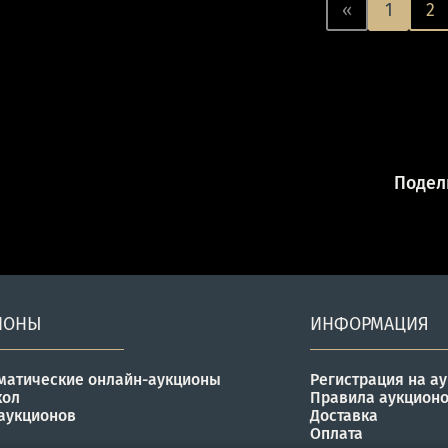
«
1
2
Подели
ИОНЫ
ИНФОРМАЦИЯ
матические онлайн-аукционы
Регистрация на а
кол
Правила аукцион
аукционов
Доставка
Оплата