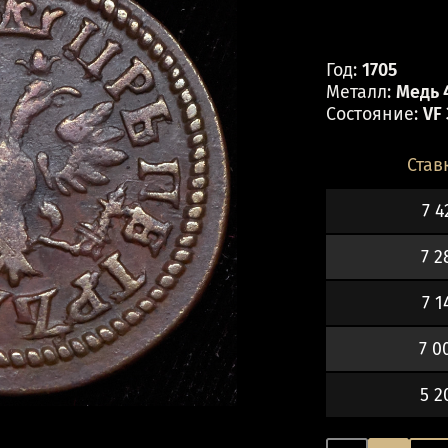
Год:
1705
Металл:
Медь 4
Состояние:
VF
Став
7 4
7 2
7 1
7 0
5 2