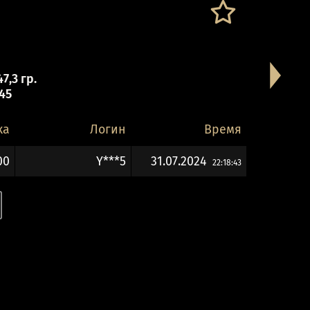
7,3 гр.
 45
ка
Логин
Время
00
Y***5
31.07.2024
22:18:43