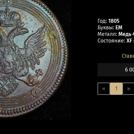
Год:
1805
Буквы:
ЕМ
Металл:
Медь 4
Состояние:
XF
Став
6 0
«
1
»