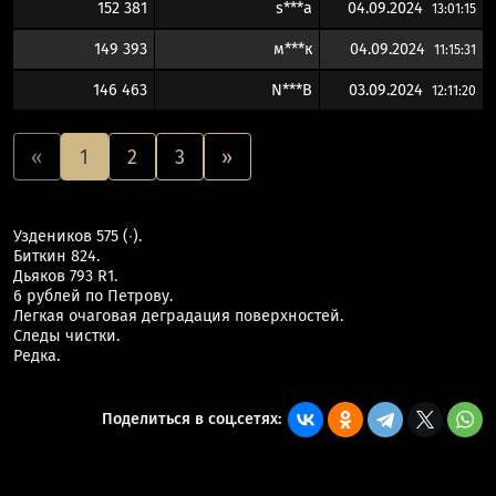
152 381
s***a
04.09.2024
13:01:15
149 393
м***к
04.09.2024
11:15:31
146 463
N***B
03.09.2024
12:11:20
«
1
2
3
»
Уздеников 575 (∙).
Биткин 824.
Дьяков 793 R1.
6 рублей по Петрову.
Легкая очаговая деградация поверхностей.
Следы чистки.
Редка.
Поделиться в соц.сетях: