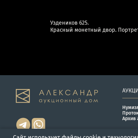
Уздеников 625.
Красный монетный двор. Портре
АУКЦ
Нумиз
Прото
Архив 
Сайт использует файлы cookie и технологи