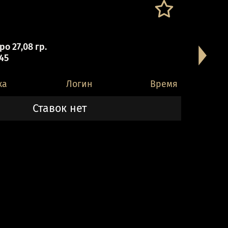
о 27,08 гр.
 45
ка
Логин
Время
Ставок нет