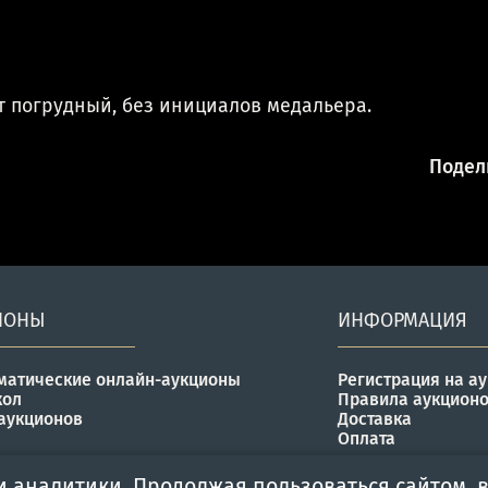
т погрудный, без инициалов медальера.
Подели
ИОНЫ
ИНФОРМАЦИЯ
матические онлайн-аукционы
Регистрация на а
кол
Правила аукцион
аукционов
Доставка
Оплата
и аналитики. Продолжая пользоваться сайтом, в