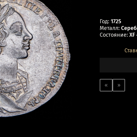
Год:
1725
Металл:
Серебр
Состояние:
XF
Став
«
»