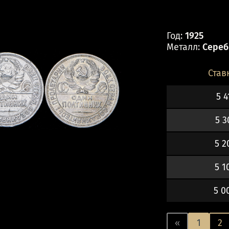
Год:
1925
Металл:
Серебр
Став
5 4
5 3
5 2
5 1
5 0
«
1
2