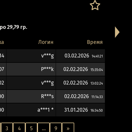
о 29,79 гр.
ка
Логин
Время
14
v***g
03.02.2026
14:41:21
07
P***k
02.02.2026
15:35:04
02
v***g
02.02.2026
13:02:24
00
R***s
02.02.2026
11:14:33
00
а***1 *
31.01.2026
16:34:50
3
4
5
…
9
»