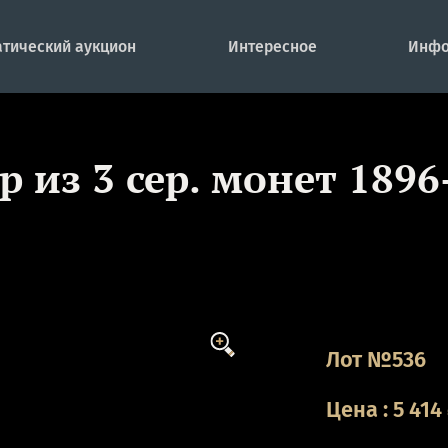
тический аукцион
Интересное
Инфо
р из 3 сер. монет 1896
Лот №536
Цена
:
5 414