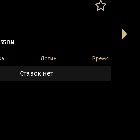
 55 BN
ка
Логин
Время
Ставок нет