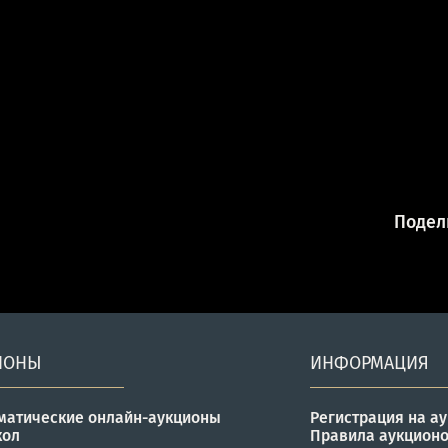
Подели
ИОНЫ
ИНФОРМАЦИЯ
матические онлайн-аукционы
Регистрация на а
кол
Правила аукцион