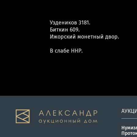
Уздеников 3181.
Биткин 609.
Ижорский монетный двор.
В слабе ННР.
АУКЦ
Нумиз
Прото