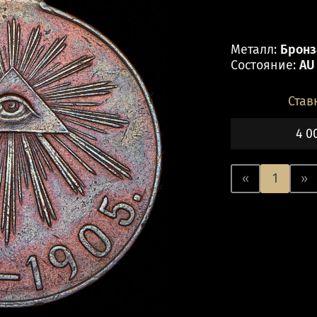
Металл:
Бронза
Состояние:
AU
Став
4 0
«
1
»