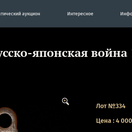
тический аукцион
Интересное
Инфо
усско-японская война 
Лот №334
Цена
:
4 00