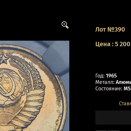
Лот №390
Цена
:
5 200
Год:
1965
Металл:
Алюми
Состояние:
MS
Став