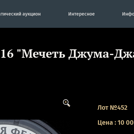
тический аукцион
Интересное
Инфо
2016 "Мечеть Джума-Д
Лот №452
Цена
:
10 0