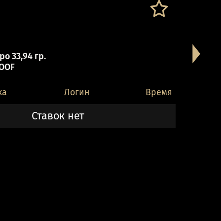
о 33,94 гр.
OOF
ка
Логин
Время
Ставок нет