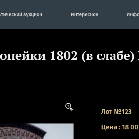
тический аукцион
Интересное
Инфо
копейки 1802 (в слабе)
Лот №123
Цена
:
18 0