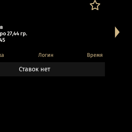
кв
о 27,44 гр.
 45
ка
Логин
Время
Ставок нет