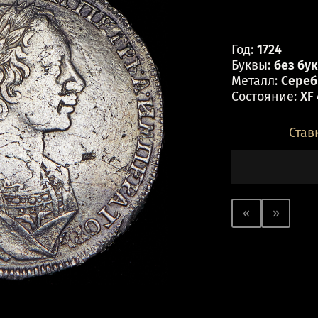
Год:
1724
Буквы:
без бу
Металл:
Серебр
Состояние:
XF
Став
«
»