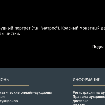
удный портрет (т.н. "матрос"). Красный монетный д
ды чистки.
Подели
ИОНЫ
ИНФОРМАЦИЯ
матические онлайн-аукционы
Регистрация на а
кол
Правила аукцион
аукционов
Доставка