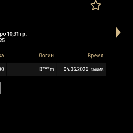
о 10,31 гр.
 25
ка
Логин
Время
00
B***m
04.06.2026
13:08:53