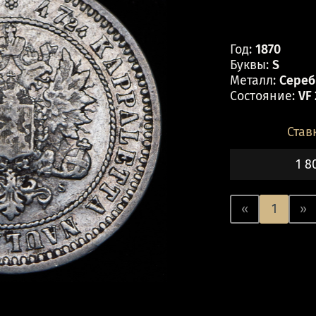
Год:
1870
Буквы:
S
Металл:
Серебр
Состояние:
VF
Став
1 8
«
1
»