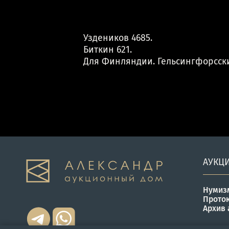
Уздеников 4685.
Биткин 621.
Для Финляндии. Гельсингфорсск
АУКЦ
Нумиз
Прото
Архив 