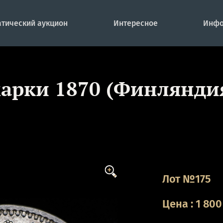
тический аукцион
Интересное
Инфо
марки 1870 (Финляндия
Лот №175
Цена
:
1 800