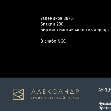
Уздеников 3876.
Биткин 290.
Бирмингемский монетный двор.
В слабе NGC.
АУКЦ
Нумиз
Прото