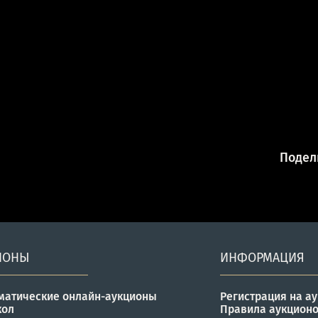
Подели
ИОНЫ
ИНФОРМАЦИЯ
матические онлайн-аукционы
Регистрация на а
кол
Правила аукцион