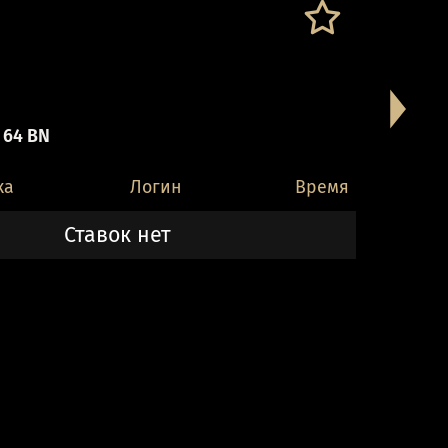
 64 BN
ка
Логин
Время
Ставок нет