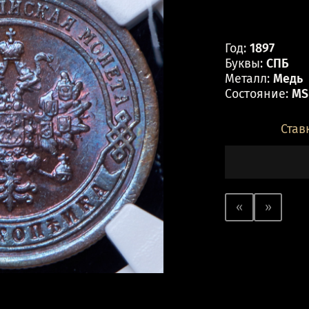
Год:
1897
Буквы:
СПБ
Металл:
Медь
Состояние:
MS
Став
«
»