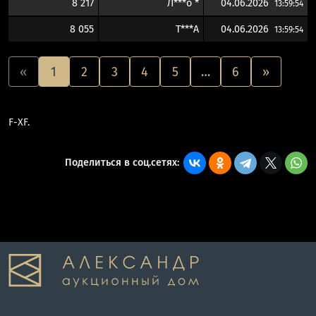
8 217
Л***о *
04.06.2026
13:59:54
8 055
T***A
04.06.2026
13:59:54
«
1
2
3
4
5
…
6
»
F-XF.
Поделиться в соц.сетях: