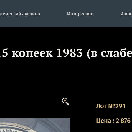
тический аукцион
Интересное
Инфо
15 копеек 1983 (в слабе
Лот №291
Цена
:
2 876