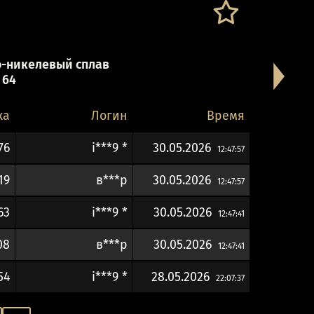
-никелевый сплав
 64
ка
Логин
Время
76
i***9 *
30.05.2026
12:47:57
19
в***р
30.05.2026
12:47:57
63
i***9 *
30.05.2026
12:47:41
08
в***р
30.05.2026
12:47:41
54
i***9 *
28.05.2026
22:07:37