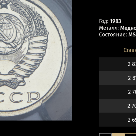
Год:
1983
Металл:
Медно
Состояние:
MS
Став
2 8
2 8
2 7
2 7
2 6