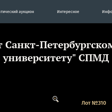
тический аукцион
Интересное
Инфо
ет Санкт-Петербургск
университету" СПМД
Лот №310