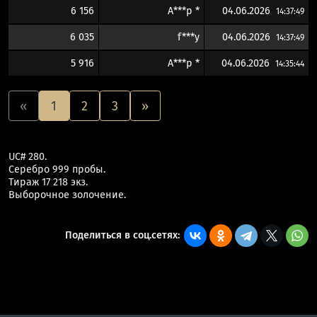
6 156
A***p *
04.06.2026
14:37:49
6 035
f***y
04.06.2026
14:37:49
5 916
A***p *
04.06.2026
14:35:44
«
1
2
3
»
UC# 280.
Серебро 999 пробы.
Тираж 17 218 экз.
Выборочное золочение.
Поделиться в соц.сетях: