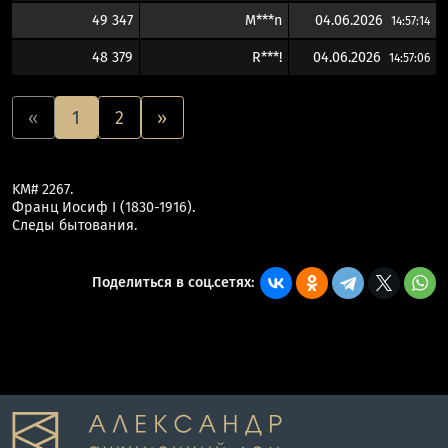
49 347
M***n
04.06.2026
14:57:14
48 379
R***!
04.06.2026
14:57:06
«
1
2
»
KM# 2267.
Франц Иосиф I (1830-1916).
Следы бытования.
Поделиться в соц.сетях: