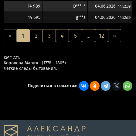
14 989
D***i *
04.06.2026
14:52:39
14 695
g***s
04.06.2026
14:52:39
«
1
2
3
4
5
…
12
»
KM# 221.
Королева Мария I (1778 - 1805).
Легкие следы бытования.
Поделиться в соц.сетях: