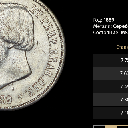
Год:
1889
Металл:
Серебр
Состояние:
MS
Став
7 7
7 6
7 4
7 3
7 1