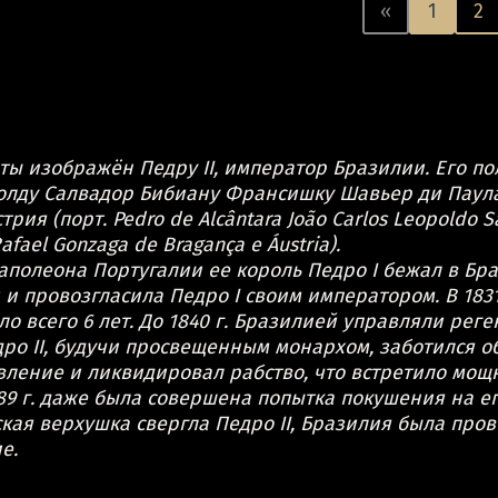
«
1
2
ты изображён Педру II, император Бразилии. Его п
олду Салвадор Бибиану Франсишку Шавьер ди Паул
рия (порт. Pedro de Alcântara João Carlos Leopoldo Sa
afael Gonzaga de Bragança e Áustria).
Наполеона Португалии ее король Педро I бежал в Бра
и провозгласила Педро I своим императором. В 1831 
ло всего 6 лет. До 1840 г. Бразилией управляли реген
ро II, будучи просвещенным монархом, заботился 
вление и ликвидировал рабство, что встретило мощ
889 г. даже была совершена попытка покушения на ег
йская верхушка свергла Педро II, Бразилия была про
е.