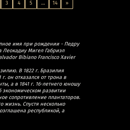
3
4
5
…
14
»
олное имя при рождении - Педру
а Леокадиу Мигел Габриэл
lvador Bibiano Francisco Xavier
зилию. В 1822 г. Бразилия
г. он отказался от трона в
ты, а в 1841 г. 16-летнего юношу
об экономическом развитии
ное сопротивление плантаторов.
о жизнь. Спустя несколько
возглашена республикой, а