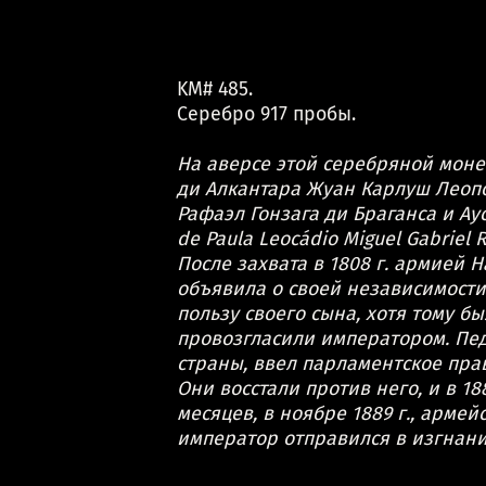
KM# 485.
Серебро 917 пробы.
На аверсе этой серебряной моне
ди Алкантара Жуан Карлуш Леоп
Рафаэл Гонзага ди Браганса и Ауст
de Paula Leocádio Miguel Gabriel R
После захвата в 1808 г. армией 
объявила о своей независимости 
пользу своего сына, хотя тому бы
провозгласили императором. Пед
страны, ввел парламентское пра
Они восстали против него, и в 1
месяцев, в ноябре 1889 г., арме
император отправился в изгнани