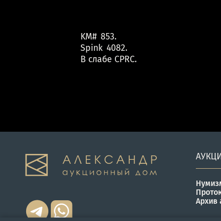
KM# 853.
Spink 4082.
В слабе CPRC.
АУКЦ
Нумиз
Прото
Архив 