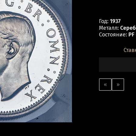
Год:
1937
Металл:
Сереб
Состояние:
PF
Став
«
»