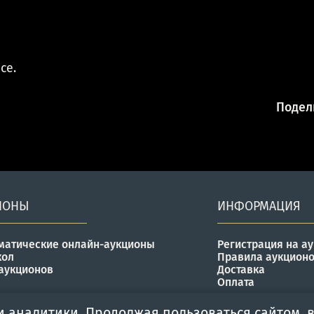
се.
Подели
ИОНЫ
ИНФОРМАЦИЯ
матические онлайн-аукционы
Регистрация на а
кол
Правила аукцион
аукционов
Доставка
Оплата
и аналитики. Продолжая пользоваться сайтом, в