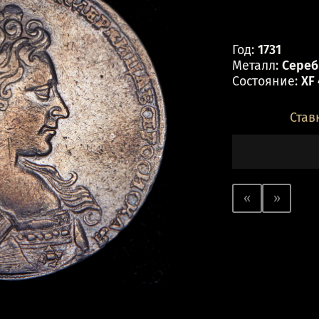
Год:
1731
Металл:
Серебр
Состояние:
XF
Став
«
»