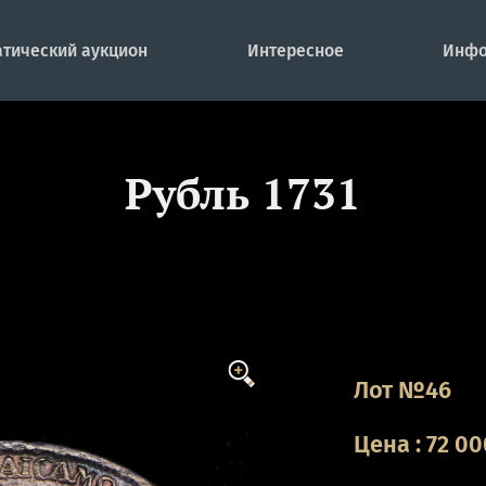
тический аукцион
Интересное
Инфо
Рубль 1731
Лот №46
Цена
:
72 00