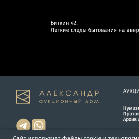
Биткин 42.
Легкие следы бытования на авер
АУКЦ
Нумиз
Прото
Архив 
Сайт использует файлы cookie и технологи