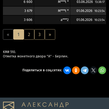
6 600
M***t *
03.06.2026
13:38:17
3 679
M***t *
01.06.2026
10:23:54
3 606
a***2
01.06.2026
10:23:54
«
1
2
3
»
KM# 510.
Отметка монетного двора "A" - Берлин.
Поделиться в соц.сетях: