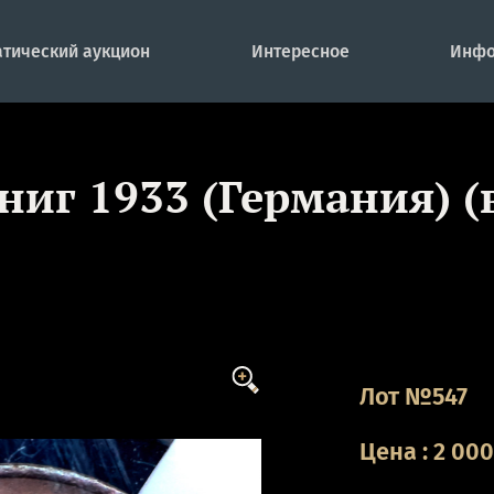
тический аукцион
Интересное
Инфо
ниг 1933 (Германия) (в
Лот №547
Цена
:
2 00