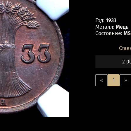
Год:
1933
Металл:
Медь
Состояние:
MS
Став
2 0
«
1
»