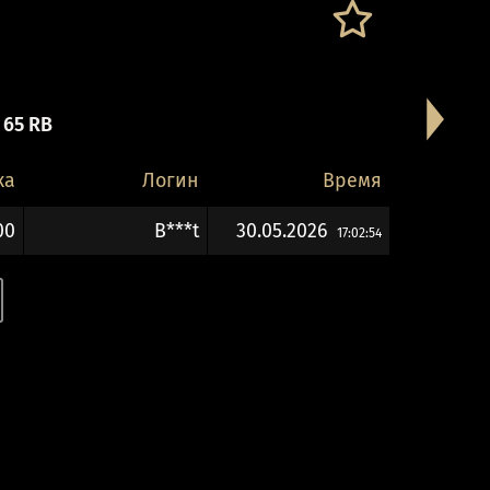
 65 RB
ка
Логин
Время
00
B***t
30.05.2026
17:02:54