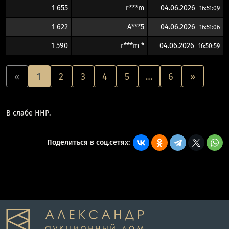
1 655
r***m
04.06.2026
16:51:09
1 622
A***5
04.06.2026
16:51:06
1 590
r***m *
04.06.2026
16:50:59
«
1
2
3
4
5
…
6
»
В слабе ННР.
Поделиться в соц.сетях: