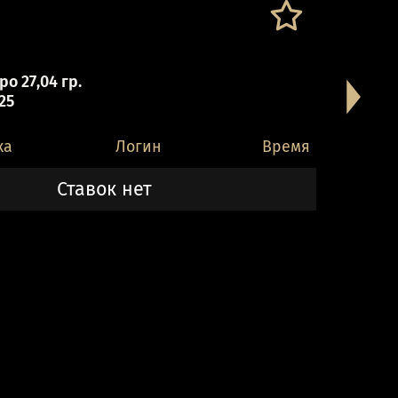
о 27,04 гр.
 25
ка
Логин
Время
Ставок нет