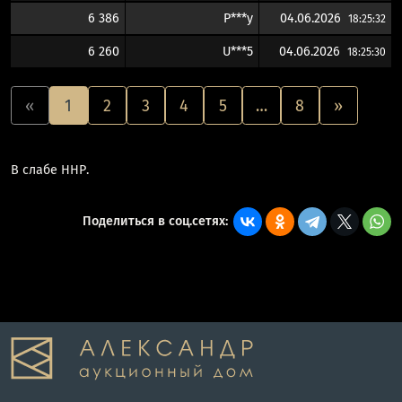
6 386
P***y
04.06.2026
18:25:32
6 260
U***5
04.06.2026
18:25:30
«
1
2
3
4
5
…
8
»
В слабе ННР.
Поделиться в соц.сетях: