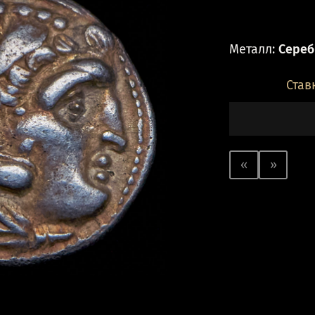
Металл:
Серебр
Став
«
»