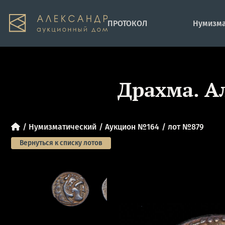
ПРОТОКОЛ
Нумизма
Драхма. А
Нумизматический
Аукцион №164
лот №879
Вернуться к списку лотов