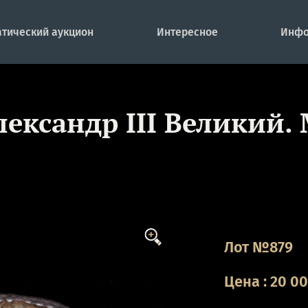
тический аукцион
Интересное
Инфо
лександр III Великий.
Лот №879
Цена
:
20 0