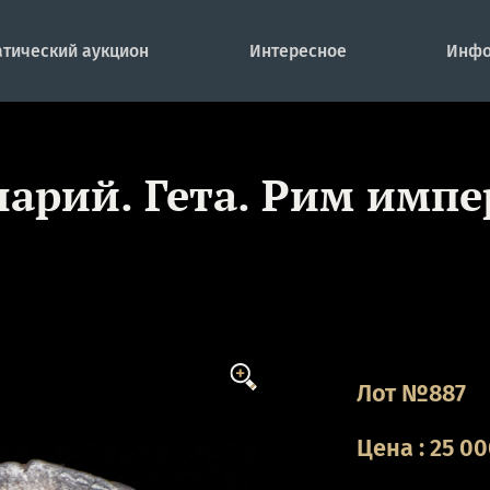
тический аукцион
Интересное
Инфо
нарий. Гета. Рим импе
Лот №887
Цена
:
25 0