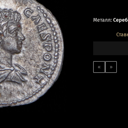
Металл:
Серебр
Став
«
»