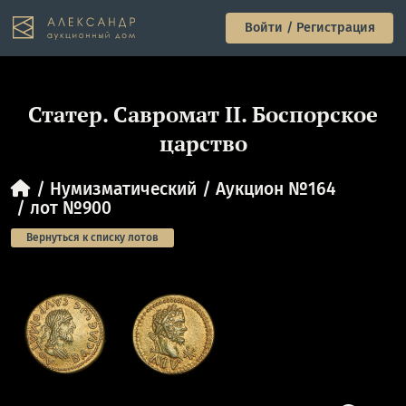
Войти / Регистрация
Статер. Савромат II. Боспорское
царство
Нумизматический
Аукцион №164
лот №900
Вернуться к списку лотов