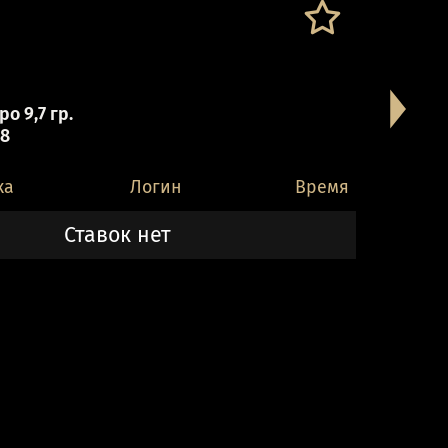
о 9,7 гр.
 8
ка
Логин
Время
Ставок нет