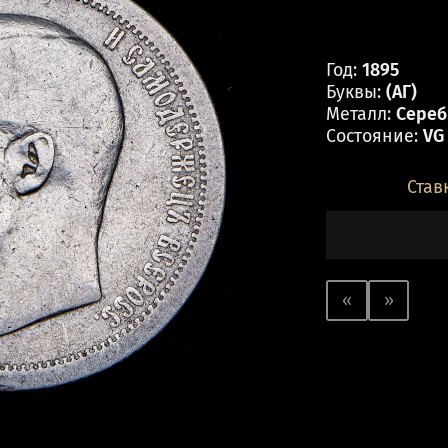
Год:
1895
Буквы:
(АГ)
Металл:
Серебр
Состояние:
VG
Став
«
»