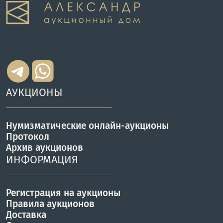
АУКЦИОНЫ
Нумизматические онлайн-аукционы
Протокол
Архив аукционов
ИНФОРМАЦИЯ
Регистрация на аукционы
Правила аукционов
Доставка