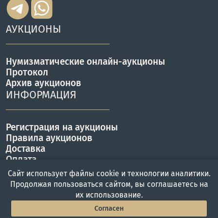
АУКЦИОНЫ
Нумизматические онлайн-аукционы
Протокол
Архив аукционов
ИНФОРМАЦИЯ
Регистрация на аукционы
Правила аукционов
Доставка
Оплата
КОНТАКТЫ
Сайт использует файлы cookie и технологии аналитики.
Продолжая пользоваться сайтом, вы соглашаетесь на
их использование.
г. Москва, ул. Вавилова 57Б
Согласен
Работаем с Пн-Пт с 10 до 19 ч.