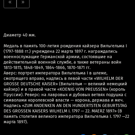
«
»
Диаметр 40 мм.
Медаль в память 100-летия рождения кайзера Вильгельма I
(1797-1888 гг.) учреждена 22 марта 1897 г. награждались
военнослужащие Германской армии, состоявшие на
действительной военной службе, а также ветераны войн
1813-1815, 1848-1849, 1864-1866, 1870-1871 гг.
Аверс: портрет императора Вильгельма I в шлеме,
смотрящего вправо, надпись в левой части «WILHELM DER
GROSSE DEUTSCHE KAISER» (Вильгельм — великий немецкий
кайзер) и в правой части «KOENIG VON PREUSSEN» (король
Пруссии). Реверс: на лавровых и дубовых ветвях подушка с
символами королевской власти — корона, держава и меч.
Надпись «ZUM ANDENKEN AN DEN HUNDERTSTEN GEBURTSTAG
DES GROSSEN KAISERS WILHELM I. 1797 — 22. MAERZ 1897» (В
память столетия великого императора Вильгельма I. 1797 —22
марта 1897).