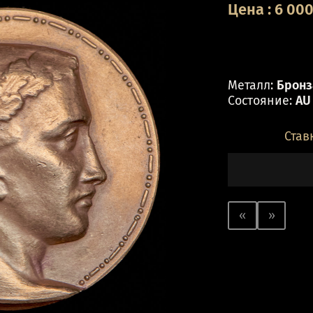
Цена
:
6 00
Металл:
Бронза
Состояние:
AU
Став
«
»