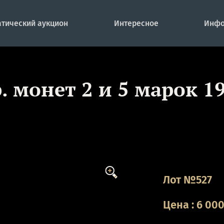
тический аукцион
Интересное
Инфо
р. монет 2 и 5 марок 1
Лот №527
Цена
:
6 00